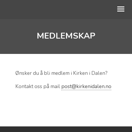
MEDLEMSKAP
OM OSS
BARN OG UNGE
AKTIVITETER
KALENDER
Ønsker du å bli medlem i Kirken i Dalen?
GI EN GAVE
Kontakt oss på mail
post@kirkenidalen.no