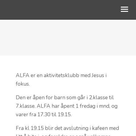
OM OSS
BARN OG UNGE
AKTIVITETER
KALENDER
ALFA er en aktivitetsklubb med Jesus i
fokus.
GI EN GAVE
Den er åpen for barn som går i 2.klasse til
7.klasse. ALFA har åpent 1 fredag i mnd, og
varer fra 17.30 til 19.15.
Fra kl 19.15 blir det avslutning i kafeen med